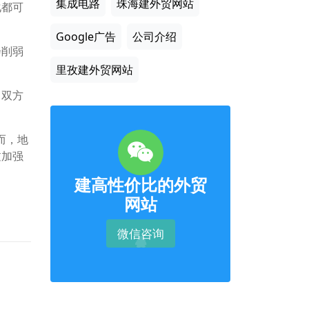
集成电路
珠海建外贸网站
化都可
Google广告
公司介绍
会削弱
里孜建外贸网站
了双方
而，地
过加强
建高性价比的外贸
网站
微信咨询