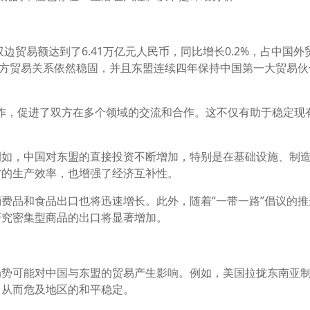
边贸易额达到了6.41万亿元人民币，同比增长0.2%，占中国外
但双方贸易关系依然稳固，并且东盟连续四年保持中国第一大贸易伙
合作，促进了双方在多个领域的交流和合作。这不仅有助于稳定现
例如，中国对东盟的直接投资不断增加，特别是在基础设施、制
方的生产效率，也增强了经济互补性。
费品和食品出口也将迅速增长。此外，随着“一带一路”倡议的推
研究密集型商品的出口将显著增加。
局势可能对中国与东盟的贸易产生影响。例如，美国拉拢东南亚
，从而危及地区的和平稳定。