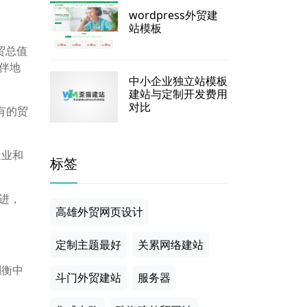
wordpress外贸建
站模板
贸总值
伴地
中小企业独立站模板
建站与定制开发费用
对比
有的贸
造业和
标签
进，
高雄外贸网页设计
定制主题最好
关累网络建站
制衡中
斗门外贸建站
服务器