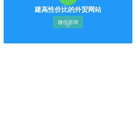
建高性价比的外贸网站
微信咨询
Build a foreign trade website with WordPress Now!
马上用WordPress搭建一个外贸
网站!
想要
行动
得
很多人
，只有
的人，才会