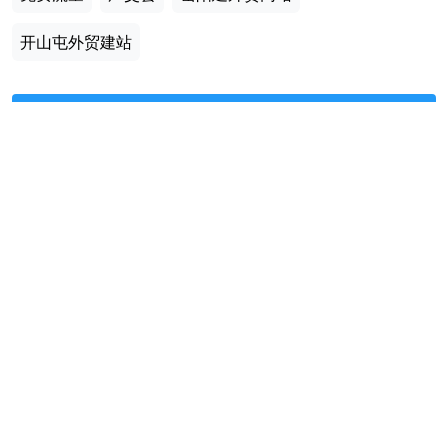
开山屯外贸建站
建高性价比的外贸网站
微信咨询
Build a foreign trade website with WordPress Now!